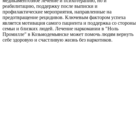
медикаментозное лечение и психотерапию, но и
с
реабилитацию, поддержку после выписки и
М
профилактические мероприятия, направленные на
К
предотвращение рецидивов. Ключевым фактором успеха
является мотивация самого пациента и поддержка со стороны
семьи и близких людей. Лечение наркомании в "Ноль
Промилле" в Козьмодемьянске может помочь людям вернуть
себе здоровую и счастливую жизнь без наркотиков.
С
з
в
П
о
е