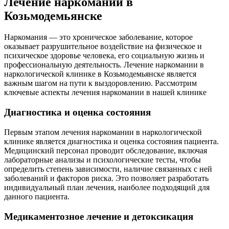
Лечение наркомании в
Козьмодемьянске
Наркомания — это хроническое заболевание, которое
К
оказывает разрушительное воздействие на физическое и
т
психическое здоровье человека, его социальную жизнь и
о
профессиональную деятельность. Лечение наркомании в
наркологической клинике в Козьмодемьянске является
п
важным шагом на пути к выздоровлению. Рассмотрим
т
ключевые аспекты лечения наркомании в нашей клинике
р
п
Диагностика и оценка состояния
П
п
Первым этапом лечения наркомании в наркологической
в
клинике является диагностика и оценка состояния пациента.
д
Медицинский персонал проводит обследование, включая
п
лабораторные анализы и психологические тесты, чтобы
п
определить степень зависимости, наличие связанных с ней
заболеваний и факторов риска. Это позволяет разработать
индивидуальный план лечения, наиболее подходящий для
данного пациента.
Медикаментозное лечение и детоксикация