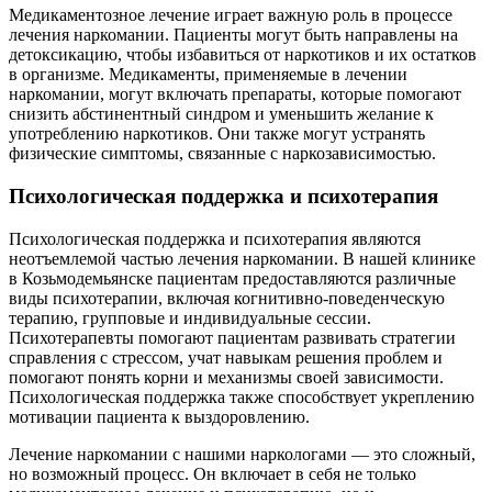
Медикаментозное лечение играет важную роль в процессе
лечения наркомании. Пациенты могут быть направлены на
детоксикацию, чтобы избавиться от наркотиков и их остатков
в организме. Медикаменты, применяемые в лечении
В
наркомании, могут включать препараты, которые помогают
п
снизить абстинентный синдром и уменьшить желание к
К
употреблению наркотиков. Они также могут устранять
с
физические симптомы, связанные с наркозависимостью.
п
и
Психологическая поддержка и психотерапия
м
Психологическая поддержка и психотерапия являются
р
неотъемлемой частью лечения наркомании. В нашей клинике
в Козьмодемьянске пациентам предоставляются различные
виды психотерапии, включая когнитивно-поведенческую
терапию, групповые и индивидуальные сессии.
Психотерапевты помогают пациентам развивать стратегии
Х
справления с стрессом, учат навыкам решения проблем и
п
помогают понять корни и механизмы своей зависимости.
з
Психологическая поддержка также способствует укреплению
о
мотивации пациента к выздоровлению.
ф
Лечение наркомании с нашими наркологами — это сложный,
п
но возможный процесс. Он включает в себя не только
И